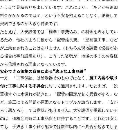
たうえで見積もりを出しています。これにより、「あとから追加
料金がかかるのでは？」という不安を抱えることなく、納得して
契約できるのが大きな特徴です。
たとえば、大安設備では「標準工事費込み」の料金を表示してい
るため、他社のように後から「配管延長費」「壁補強工事」など
が上乗せされることはありません（もちろん現地調査で必要があ
る場合は事前説明あり）。こうした姿勢が、地域の多くのお客様
から信頼される理由となっています。
安心できる価格の背景にある“適正な工事品質”
一方、「工事保証」は給湯器そのものではなく、
施工内容や取り
付け工事に関する不具合
に対して適用されます。たとえば、「設
置後すぐに水漏れが起きた」「配管の固定が甘く異音がする」な
ど、施工による問題が原因となるトラブルが該当します。「安か
ろう悪かろう」では意味がありません。大安設備が重視している
のは、価格と同時に工事品質も維持することです。どれだけ安く
ても、手抜き工事や雑な配管では数年以内に不具合が起きてしま